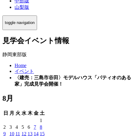
中部版
山梨版
toggle navigation
見学会イベント情報
静岡東部版
Home
イベント
〈建売：三島市谷田〉モデルハウス「パティオのある
家」完成見学会開催！
8月
日
月
火
水
木
金
土
1
2
3
4
5
6
7
8
9
10
11
12
13
14
15