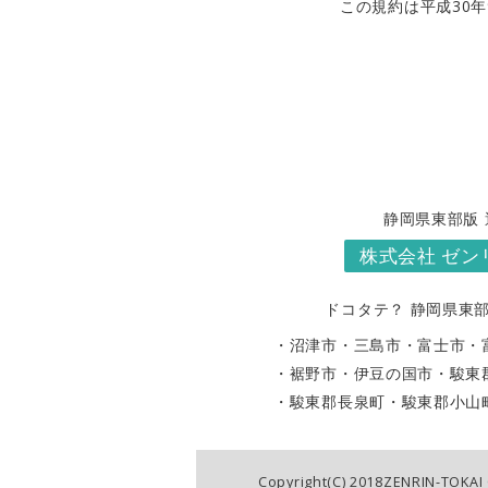
この規約は平成30年
静岡県東部版
株式会社 ゼン
ドコタテ？ 静岡県東部
・沼津市
・三島市
・富士市
・
・裾野市
・伊豆の国市
・駿東
・駿東郡長泉町
・駿東郡小山
Copyright(C) 2018ZENRIN-TOKAI 