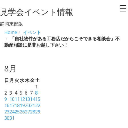
見学会イベント情報
to
na
静岡東部版
Home
イベント
「自社物件がある工務店だからこそできる相談会」不
動産相談に是非お越し下さい！
8月
日
月
火
水
木
金
土
1
2
3
4
5
6
7
8
9
10
11
12
13
14
15
16
17
18
19
20
21
22
23
24
25
26
27
28
29
30
31