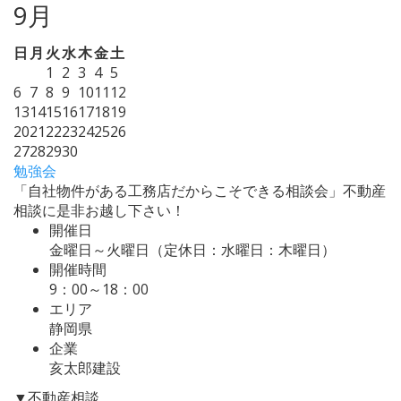
9月
日
月
火
水
木
金
土
1
2
3
4
5
6
7
8
9
10
11
12
13
14
15
16
17
18
19
20
21
22
23
24
25
26
27
28
29
30
勉強会
「自社物件がある工務店だからこそできる相談会」不動産
相談に是非お越し下さい！
開催日
金曜日～火曜日（定休日：水曜日：木曜日）
開催時間
9：00～18：00
エリア
静岡県
企業
亥太郎建設
▼不動産相談