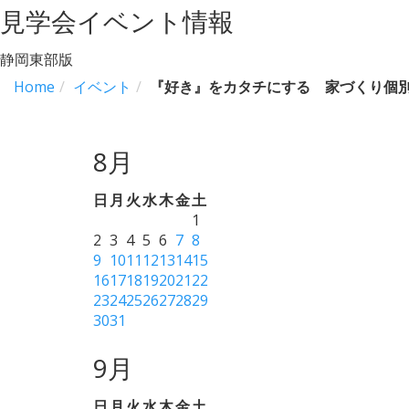
見学会イベント情報
静岡東部版
Home
イベント
『好き』をカタチにする 家づくり個
8月
日
月
火
水
木
金
土
1
2
3
4
5
6
7
8
9
10
11
12
13
14
15
16
17
18
19
20
21
22
23
24
25
26
27
28
29
30
31
9月
日
月
火
水
木
金
土