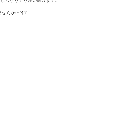
んか(^^)？