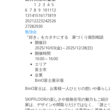
1
2
3
4
5
6
7
8
9
10
11
12
13
14
15
16
17
18
19
20
21
22
23
24
25
26
27
28
29
30
勉強会
『好き』をカタチにする 家づくり個別相談
開催日
2025/10/03(金)～2025/12/28(日)
開催時間
10:00～16:00
エリア
富士市
企業
BinO富士展示場
BinO富士は、お客様一人ひとりの想いや暮ら
SKIPFLOORの楽しさや規格住宅の魅力もご紹介
家は、デザインや間取りだけではなく、「誰と
“家づくりのパートナー”として最初から最後ま