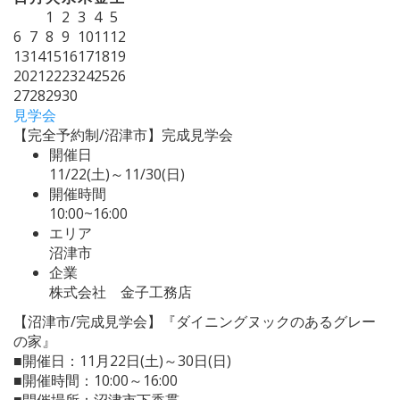
1
2
3
4
5
6
7
8
9
10
11
12
13
14
15
16
17
18
19
20
21
22
23
24
25
26
27
28
29
30
見学会
【完全予約制/沼津市】完成見学会
開催日
11/22(土)～11/30(日)
開催時間
10:00~16:00
エリア
沼津市
企業
株式会社 金子工務店
【沼津市/完成見学会】『ダイニングヌックのあるグレー
の家』
■開催日：11月22日(土)～30日(日)
■開催時間：10:00～16:00
■開催場所：沼津市下香貫