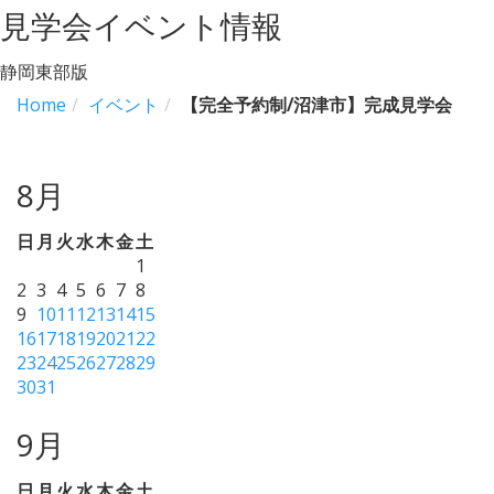
見学会イベント情報
静岡東部版
Home
イベント
【完全予約制/沼津市】完成見学会
8月
日
月
火
水
木
金
土
1
2
3
4
5
6
7
8
9
10
11
12
13
14
15
16
17
18
19
20
21
22
23
24
25
26
27
28
29
30
31
9月
日
月
火
水
木
金
土