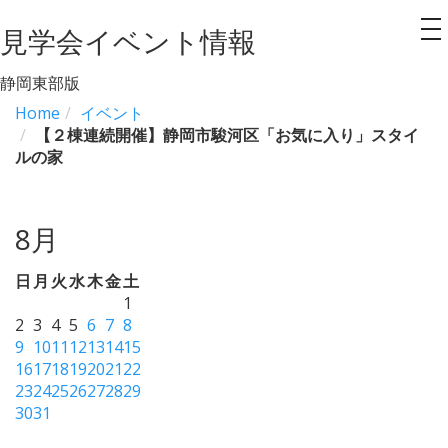
見学会イベント情報
to
na
静岡東部版
Home
イベント
【２棟連続開催】静岡市駿河区「お気に入り」スタイ
ルの家
8月
日
月
火
水
木
金
土
1
2
3
4
5
6
7
8
9
10
11
12
13
14
15
16
17
18
19
20
21
22
23
24
25
26
27
28
29
30
31