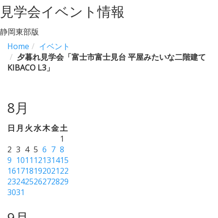
見学会イベント情報
静岡東部版
Home
イベント
夕暮れ見学会「富士市富士見台 平屋みたいな二階建て
KIBACO L3」
8月
日
月
火
水
木
金
土
1
2
3
4
5
6
7
8
9
10
11
12
13
14
15
16
17
18
19
20
21
22
23
24
25
26
27
28
29
30
31
9月