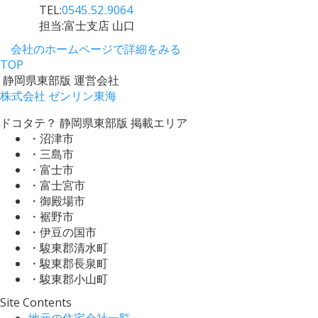
TEL:
0545₋52₋9064
担当:富士支店 山口
会社のホームページで詳細をみる
TOP
静岡県東部版 運営会社
株式会社 ゼンリン東海
ドコタテ？ 静岡県東部版 掲載エリア
・沼津市
・三島市
・富士市
・富士宮市
・御殿場市
・裾野市
・伊豆の国市
・駿東郡清水町
・駿東郡長泉町
・駿東郡小山町
Site Contents
地元の住宅会社一覧