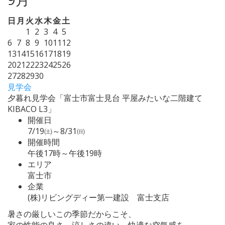
日
月
火
水
木
金
土
1
2
3
4
5
6
7
8
9
10
11
12
13
14
15
16
17
18
19
20
21
22
23
24
25
26
27
28
29
30
見学会
夕暮れ見学会「富士市富士見台 平屋みたいな二階建て
KIBACO L3」
開催日
7/19㈯～8/31㈰
開催時間
午後17時～午後19時
エリア
富士市
企業
(株)リビングディー第一建設 富士支店
暑さの厳しいこの季節だからこそ、
家の性能の良さ、涼しさの違い、快適な空気感を