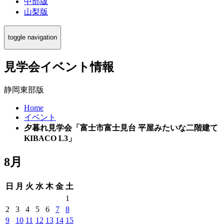
中部版
山梨版
toggle navigation
見学会イベント情報
静岡東部版
Home
イベント
夕暮れ見学会「富士市富士見台 平屋みたいな二階建て
KIBACO L3」
8月
日
月
火
水
木
金
土
1
2
3
4
5
6
7
8
9
10
11
12
13
14
15