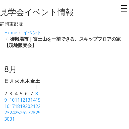
見学会イベント情報
to
na
静岡東部版
Home
イベント
御殿場市｜富士山を一望できる、スキップフロアの家
【現地販売会】
8月
日
月
火
水
木
金
土
1
2
3
4
5
6
7
8
9
10
11
12
13
14
15
16
17
18
19
20
21
22
23
24
25
26
27
28
29
30
31