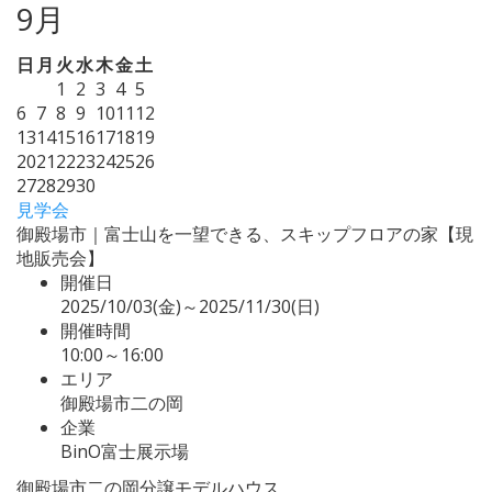
9月
日
月
火
水
木
金
土
1
2
3
4
5
6
7
8
9
10
11
12
13
14
15
16
17
18
19
20
21
22
23
24
25
26
27
28
29
30
見学会
御殿場市｜富士山を一望できる、スキップフロアの家【現
地販売会】
開催日
2025/10/03(金)～2025/11/30(日)
開催時間
10:00～16:00
エリア
御殿場市二の岡
企業
BinO富士展示場
御殿場市二の岡分譲モデルハウス