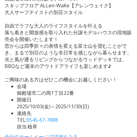
スキップフロア ALLen-WaKe【アレンウェイク】
大人サーフテイストの別荘スタイル
自由でラフな大人のライフスタイルを叶える
落ち着きと開放感を取り入れた分譲モデルハウスの現地販
売会を開催いたします！
窓からは四季折々の表情を変える富士山を望むことがで
き、まるで別荘のような非日常を感じながら暮らせます。
光と風が通るリビングからつながるウッドデッキでは、
BBQなど週末のアウトドアライフも楽しめます♪
ご興味のある方はぜひこの機会にお越しください！
会場
御殿場市二の岡1丁目22番
開催日
2025/10/03(金)～2025/11/30(日)
連絡先
TEL:
0545-67-7888
担当:植草
会社のホームページで詳細をみる