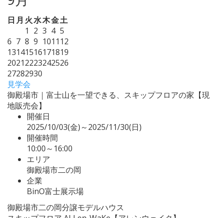
日
月
火
水
木
金
土
1
2
3
4
5
6
7
8
9
10
11
12
13
14
15
16
17
18
19
20
21
22
23
24
25
26
27
28
29
30
見学会
御殿場市｜富士山を一望できる、スキップフロアの家【現
地販売会】
開催日
2025/10/03(金)～2025/11/30(日)
開催時間
10:00～16:00
エリア
御殿場市二の岡
企業
BinO富士展示場
御殿場市二の岡分譲モデルハウス
スキップフロア ALLen-WaKe【アレンウェイク】