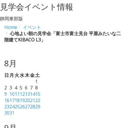
見学会イベント情報
静岡東部版
Home
イベント
心地よい朝の見学会「富士市富士見台 平屋みたいな二
階建てKIBACO L3」
8月
日
月
火
水
木
金
土
1
2
3
4
5
6
7
8
9
10
11
12
13
14
15
16
17
18
19
20
21
22
23
24
25
26
27
28
29
30
31
9月