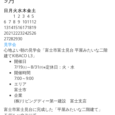
日
月
火
水
木
金
土
1
2
3
4
5
6
7
8
9
10
11
12
13
14
15
16
17
18
19
20
21
22
23
24
25
26
27
28
29
30
見学会
心地よい朝の見学会「富士市富士見台 平屋みたいな二階
建てKIBACO L3」
開催日
7/19㈯～8/31㈰※定休日：火・水
開催時間
7:00～9:00
エリア
富士市
企業
(株)リビングディー第一建設 富士支店
富士市富士見台に完成した「平屋みたいな二階建て」
モデルハウスにて、