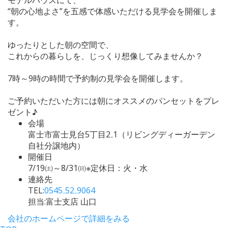
“朝の心地よさ”を五感で体感いただける見学会を開催しま
す。
ゆったりとした朝の空間で、
これからの暮らしを、じっくり想像してみませんか？
7時～9時の時間で予約制の見学会を開催します。
ご予約いただいた方には朝にオススメのパンセットをプレ
ゼント♪
会場
富士市富士見台5丁目2₋1（リビングディーガーデン
自社分譲地内）
開催日
7/19㈯～8/31㈰※定休日：火・水
連絡先
TEL:
0545₋52₋9064
担当:富士支店 山口
会社のホームページで詳細をみる