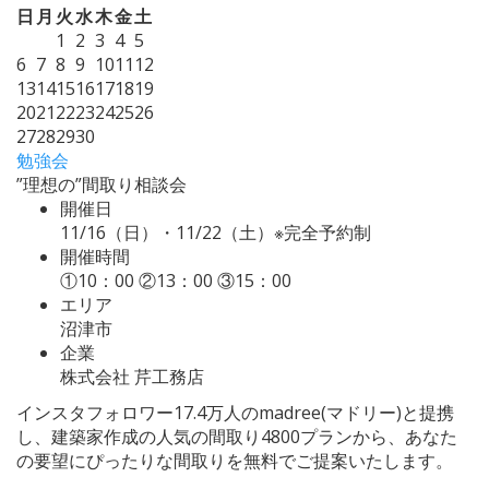
日
月
火
水
木
金
土
1
2
3
4
5
6
7
8
9
10
11
12
13
14
15
16
17
18
19
20
21
22
23
24
25
26
27
28
29
30
勉強会
”理想の”間取り相談会
開催日
11/16（日）・11/22（土）※完全予約制
開催時間
①10：00 ②13：00 ③15：00
エリア
沼津市
企業
株式会社 芹工務店
インスタフォロワー17.4万人のmadree(マドリー)と提携
し、建築家作成の人気の間取り4800プランから、あなた
の要望にぴったりな間取りを無料でご提案いたします。