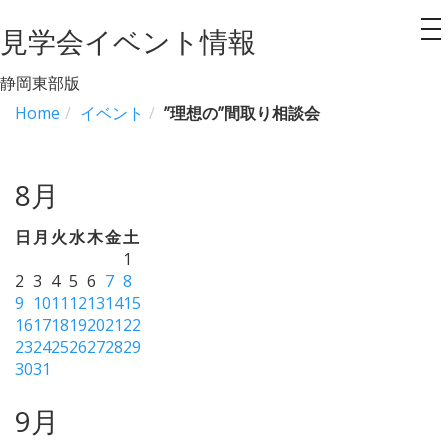
見学会イベント情報
to
na
静岡東部版
Home
イベント
”理想の”間取り相談会
8月
日
月
火
水
木
金
土
1
2
3
4
5
6
7
8
9
10
11
12
13
14
15
16
17
18
19
20
21
22
23
24
25
26
27
28
29
30
31
9月