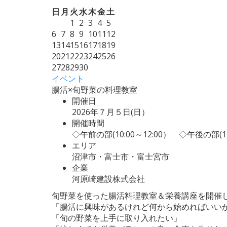
日
月
火
水
木
金
土
1
2
3
4
5
6
7
8
9
10
11
12
13
14
15
16
17
18
19
20
21
22
23
24
25
26
27
28
29
30
イベント
腸活×旬野菜の料理教室
開催日
2026年７月５日(日）
開催時間
◇午前の部(10:00～12:00） ◇午後の部(14
エリア
沼津市・富士市・富士宮市
企業
河原崎建設株式会社
旬野菜を使った腸活料理教室＆栄養講座を開催
「腸活に興味があるけれど何から始めればいい
「旬の野菜を上手に取り入れたい」