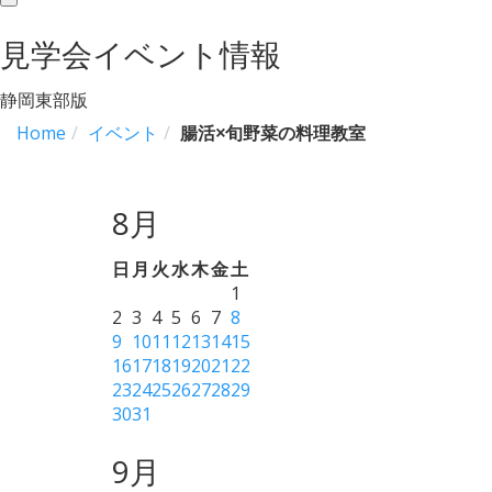
toggle
navigation
見学会イベント情報
静岡東部版
Home
イベント
腸活×旬野菜の料理教室
8月
日
月
火
水
木
金
土
1
2
3
4
5
6
7
8
9
10
11
12
13
14
15
16
17
18
19
20
21
22
23
24
25
26
27
28
29
30
31
9月