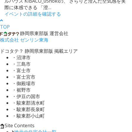
ルハウス KIBACO_05nokiの、 さらりと澄んだ空気感を実
際に体感できる 「澄…
イベントの詳細を確認する
TOP
静岡県東部版 運営会社
株式会社 ゼンリン東海
ドコタテ？ 静岡県東部版 掲載エリア
・沼津市
・三島市
・富士市
・富士宮市
・御殿場市
・裾野市
・伊豆の国市
・駿東郡清水町
・駿東郡長泉町
・駿東郡小山町
Site Contents
地元の住宅会社一覧